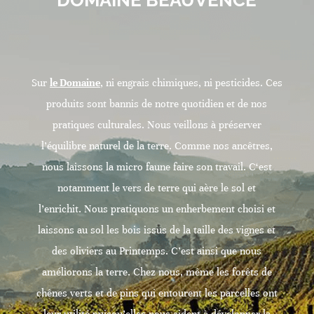
DOMAINE BEAUVENCE
Sur
le
Domaine
, ni engrais chimiques, ni pesticides. Ces
produits sont bannis de notre quotidien et de nos
pratiques culturales. Nous veillons à préserver
l’équilibre naturel de la terre. Comme nos ancêtres,
nous laissons la micro faune faire son travail. C‘est
notamment le vers de terre qui aère le sol et
l’enrichit. Nous pratiquons un enherbement choisi et
laissons au sol les bois issus de la taille des vignes et
des oliviers au Printemps. C’est ainsi que nous
améliorons la terre. Chez nous, même les forêts de
chênes verts et de pins qui entourent les parcelles ont