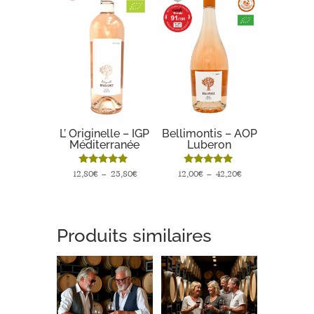
Bellimontis – AOP
L’ Originelle – IGP
Luberon
Méditerranée
Note
Plage
Note
Plage
12,00
€
–
42,20
€
12,80
€
–
25,80
€
4.82
4.78
de
de
sur 5
sur 5
prix :
prix :
12,00€
12,80€
Produits similaires
à
à
42,20€
25,80€