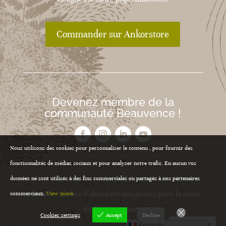
Commander sur Ankorstore
Devenez membre de la
communauté Beauvence !
Nous utilisons des cookies pour personnaliser le contenu , pour fournir des
fonctionnalités de médias sociaux et pour analyser notre trafic. En aucun vos
© 2023 Beauvence –
La vente d’alcool est interdite aux
données ne sont utilisés à des fins commerciales ou partagés à nos partenaires
mineurs – L’abus d’alcool est dangereux pour la santé
commerciaux.
View more
– Réalisation :
Aurora
Cookies settings
Accept
Decline
Cookies settings
Français