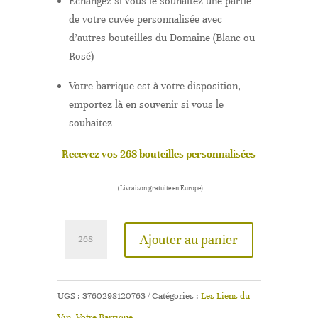
Echangez si vous le souhaitez une partie
de votre cuvée personnalisée avec
d’autres bouteilles du Domaine (Blanc ou
Rosé)
Votre barrique est à votre disposition,
emportez là en souvenir si vous le
souhaitez
Recevez vos 268 bouteilles personnalisées
(Livraison gratuite en Europe)
quantité
Ajouter au panier
de
Ma
Barrique
UGS :
3760298120763
Catégories :
Les Liens du
Solo
Vin
,
Votre Barrique