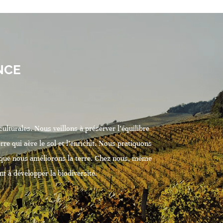
NCE
ulturales. Nous veillons à préserver l’équilibre
re qui aère le sol et l’enrichit. Nous pratiquons
nsi que nous améliorons la terre. Chez nous, même
nt à développer la biodiversité.