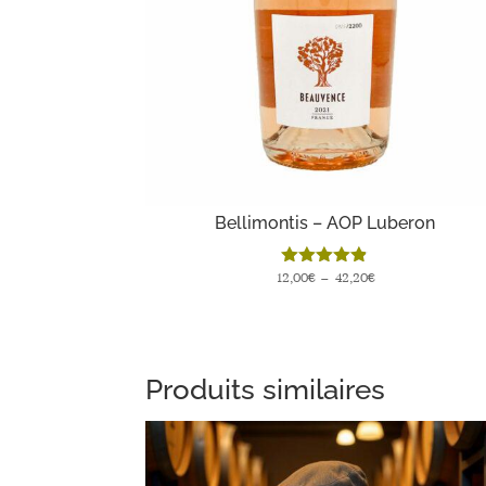
Bellimontis – AOP Luberon
Plage
12,00
Note
€
–
42,20
€
4.82
de
sur 5
prix :
12,00€
à
Produits similaires
42,20€