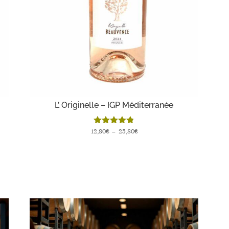
L’ Originelle – IGP Méditerranée
Plage
12,80
Note
€
–
25,80
€
4.78
de
sur 5
prix :
12,80€
à
25,80€