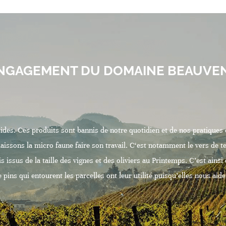
ENGAGEMENT DU DOMAINE BEAUVE
cides. Ces produits sont bannis de notre quotidien et de nos pratiques c
issons la micro faune faire son travail. C‘est notamment le vers de ter
s issus de la taille des vignes et des oliviers au Printemps. C’est ai
e pins qui entourent les parcelles ont leur utilité puisqu’elles nous aide