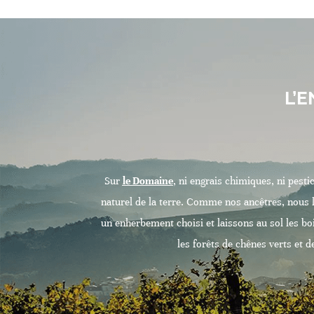
L’
Sur
le
Domaine
, ni engrais chimiques, ni pesti
naturel de la terre. Comme nos ancêtres, nous la
un enherbement choisi et laissons au sol les boi
les forêts de chênes verts et d