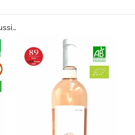
ussi…