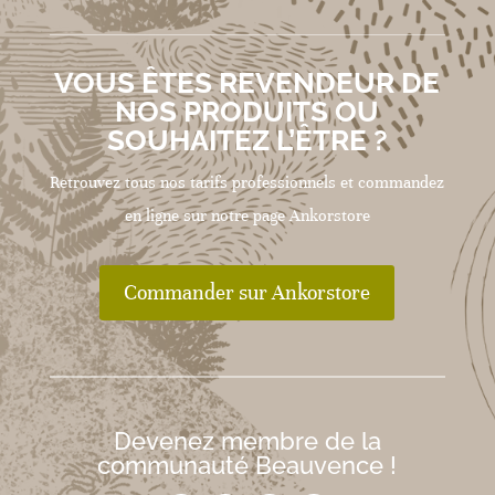
VOUS ÊTES REVENDEUR DE
NOS PRODUITS OU
SOUHAITEZ L’ÊTRE ?
Retrouvez tous nos tarifs professionnels et commandez
en ligne sur notre page Ankorstore
Commander sur Ankorstore
Devenez membre de la
communauté Beauvence !