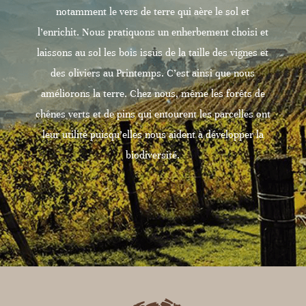
notamment le vers de terre qui aère le sol et
l’enrichit. Nous pratiquons un enherbement choisi et
laissons au sol les bois issus de la taille des vignes et
des oliviers au Printemps. C’est ainsi que nous
améliorons la terre. Chez nous, même les forêts de
chênes verts et de pins qui entourent les parcelles ont
leur utilité puisqu’elles nous aident à développer la
biodiversité.