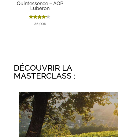
Quintessence – AOP
Luberon
Note
36,00
€
4.00
sur 5
DÉCOUVRIR LA
MASTERCLASS :