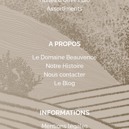
Huiles d’Olives Bio
Assortiments
A PROPOS
Le Domaine Beauvence
Notre Histoire
Nous contacter
Le Blog
INFORMATIONS
Mentions légales