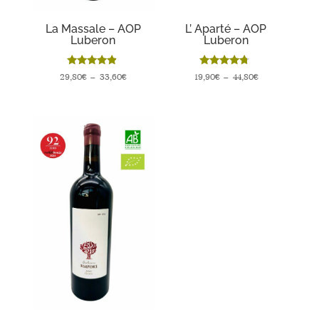
La Massale – AOP
L’ Aparté – AOP
Luberon
Luberon
Note
Note
Plage
Plage
29,80
€
–
33,60
€
19,90
€
–
44,80
€
4.67
4.50
sur 5
sur 5
de
de
prix :
prix :
29,80€
19,90€
à
à
33,60€
44,80€