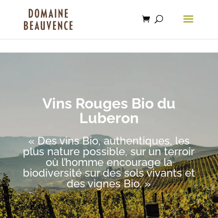
Recherche
beauvence.com
de
produits
Vins Rouges Bio du
Luberon
« Des vins Bio, authentiques, les
plus nature possible, sur un terroir
où l’homme encourage la
biodiversité sur des sols vivants et
des vignes Bio. »