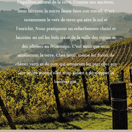
l’équilibre naturel de la terre. Comme nos ancêtres,
nous laissons la micro faune faire son travail. C‘est
notamment le vers de terre qui aère le sol et
l’enrichit. Nous pratiquons un enherbement choisi et
laissons au sol les bois issus de la taille des vignes et
des oliviers au Printemps. C’est ainsi que nous
améliorons la terre. Chez nous, même les forêts de
chênes verts et de pins qui entourent les parcelles ont
leur utilité puisqu’elles nous aident à développer la
biodiversité.