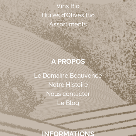
Vins Bio
Huiles d’Olives Bio
Assortiments
A PROPOS
Le Domaine Beauvence
Notre Histoire
Nous contacter
Le Blog
INFORMATIONS