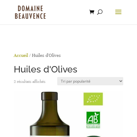
Recherche
Livraison offerte pour toute commande supérieure à 120€
beauvence.com
de
produits
Accueil
/ Huiles d'Olives
Huiles d'Olives
Trié
2 résultats affichés
par
popularité